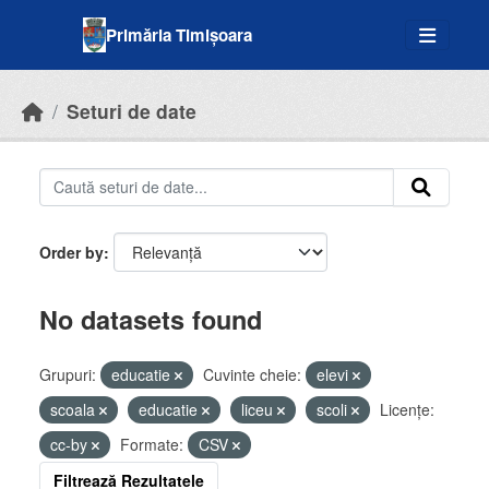
Skip to main content
Primăria Timișoara
Seturi de date
Order by
No datasets found
Grupuri:
educatie
Cuvinte cheie:
elevi
scoala
educatie
liceu
scoli
Licenţe:
cc-by
Formate:
CSV
Filtrează Rezultatele