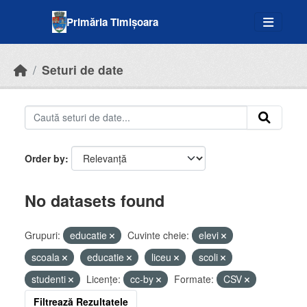
Skip to main content
Primăria Timișoara
Seturi de date
Order by
No datasets found
Grupuri:
educatie
Cuvinte cheie:
elevi
scoala
educatie
liceu
scoli
studenti
Licenţe:
cc-by
Formate:
CSV
Filtrează Rezultatele