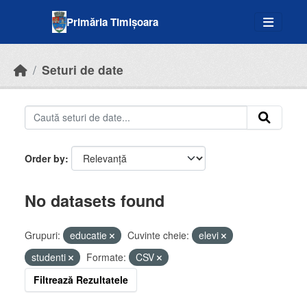
Skip to main content
Primăria Timișoara
Seturi de date
Order by
No datasets found
Grupuri:
educatie
Cuvinte cheie:
elevi
studenti
Formate:
CSV
Filtrează Rezultatele