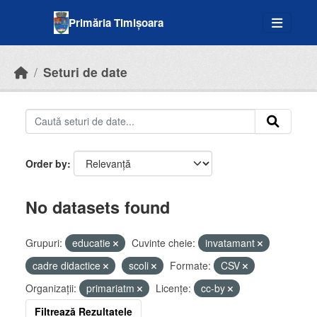
Skip to main content
Primăria Timișoara
Seturi de date
Order by
No datasets found
Grupuri:
educatie
Cuvinte cheie:
invatamant
cadre didactice
scoli
Formate:
CSV
Organizații:
primariatm
Licenţe:
cc-by
Filtrează Rezultatele