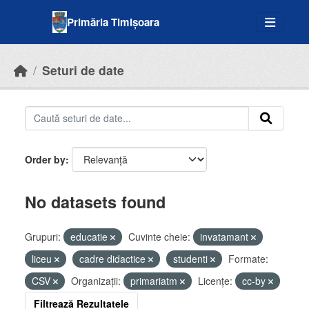
Skip to main content
Primăria Timișoara
Seturi de date
Order by
No datasets found
Grupuri:
educatie
Cuvinte cheie:
invatamant
liceu
cadre didactice
studenti
Formate:
CSV
Organizații:
primariatm
Licenţe:
cc-by
Filtrează Rezultatele