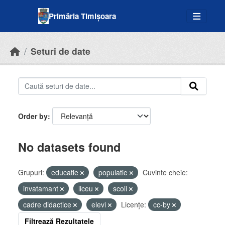
Skip to main content
Primăria Timișoara
Seturi de date
Order by
No datasets found
Grupuri:
educatie
populatie
Cuvinte cheie:
invatamant
liceu
scoli
cadre didactice
elevi
Licenţe:
cc-by
Filtrează Rezultatele