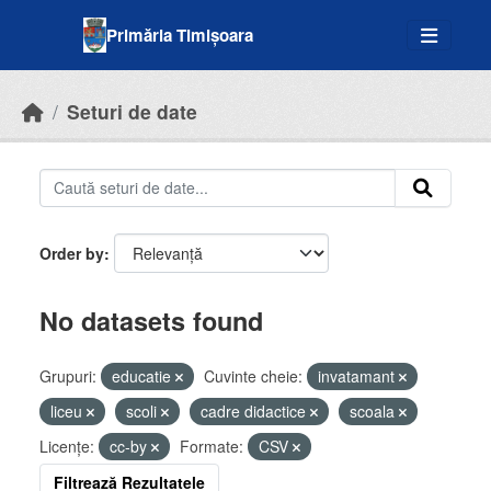
Skip to main content
Primăria Timișoara
Seturi de date
Order by
No datasets found
Grupuri:
educatie
Cuvinte cheie:
invatamant
liceu
scoli
cadre didactice
scoala
Licenţe:
cc-by
Formate:
CSV
Filtrează Rezultatele