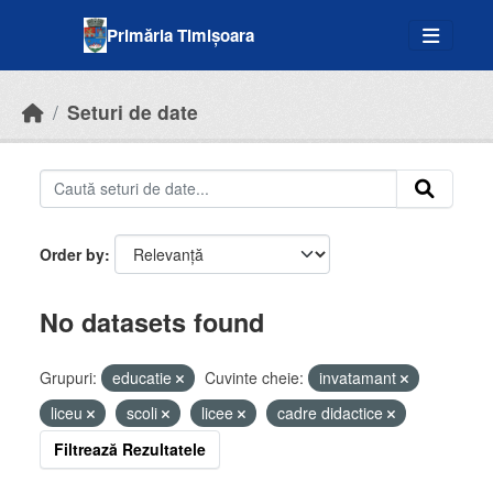
Skip to main content
Primăria Timișoara
Seturi de date
Order by
No datasets found
Grupuri:
educatie
Cuvinte cheie:
invatamant
liceu
scoli
licee
cadre didactice
Filtrează Rezultatele