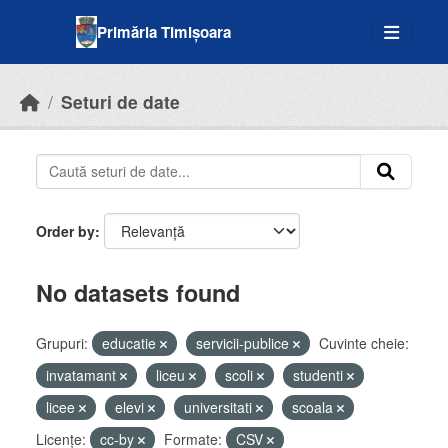
Skip to main content
Primăria Timișoara
Seturi de date
Order by
No datasets found
Grupuri:
educatie
servicii-publice
Cuvinte cheie:
invatamant
liceu
scoli
studenti
licee
elevi
universitati
scoala
Licenţe:
cc-by
Formate:
CSV