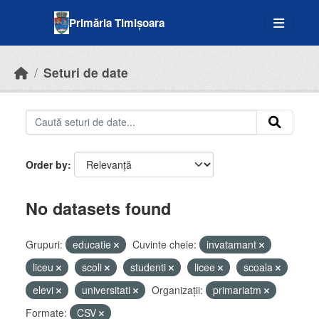
Skip to main content
Primăria Timișoara
Seturi de date
Order by
No datasets found
Grupuri:
educatie
Cuvinte cheie:
invatamant
liceu
scoli
studenti
licee
scoala
elevi
universitati
Organizații:
primariatm
Formate:
CSV