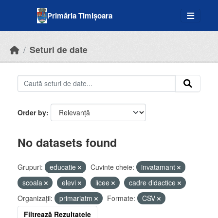
Skip to main content
Primăria Timișoara
Seturi de date
Order by
No datasets found
Grupuri:
educatie
Cuvinte cheie:
invatamant
scoala
elevi
licee
cadre didactice
Organizații:
primariatm
Formate:
CSV
Filtrează Rezultatele