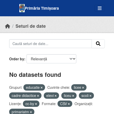
Skip to main content
Primăria Timișoara
Seturi de date
Order by
No datasets found
Grupuri:
educatie
Cuvinte cheie:
licee
cadre didactice
elevi
liceu
scoli
Licenţe:
cc-by
Formate:
CSV
Organizații:
primariatm