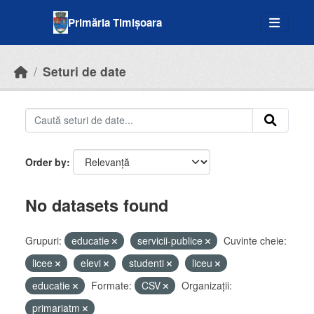
Skip to main content
Primăria Timișoara
Seturi de date
Order by
No datasets found
Grupuri:
educatie
servicii-publice
Cuvinte cheie:
licee
elevi
studenti
liceu
educatie
Formate:
CSV
Organizații:
primariatm