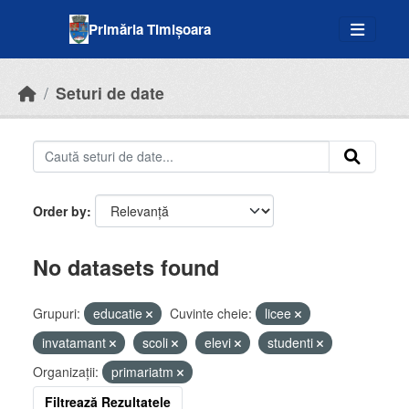
Skip to main content
Primăria Timișoara
Seturi de date
Order by
No datasets found
Grupuri:
educatie
Cuvinte cheie:
licee
invatamant
scoli
elevi
studenti
Organizații:
primariatm
Filtrează Rezultatele