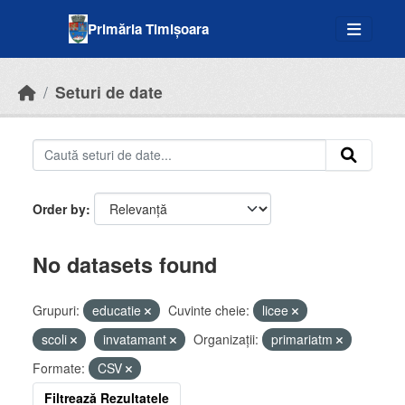
Skip to main content
Primăria Timișoara
Seturi de date
Order by
No datasets found
Grupuri:
educatie
Cuvinte cheie:
licee
scoli
invatamant
Organizații:
primariatm
Formate:
CSV
Filtrează Rezultatele