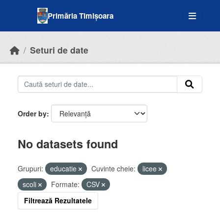
Skip to main content
Primăria Timișoara
Seturi de date
Order by
No datasets found
Grupuri:
educatie
Cuvinte cheie:
licee
scoli
Formate:
CSV
Filtrează Rezultatele