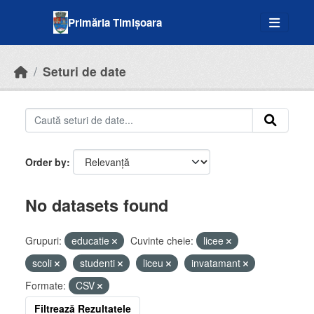
Skip to main content
Primăria Timișoara
Seturi de date
Order by
No datasets found
Grupuri:
educatie
Cuvinte cheie:
licee
scoli
studenti
liceu
invatamant
Formate:
CSV
Filtrează Rezultatele