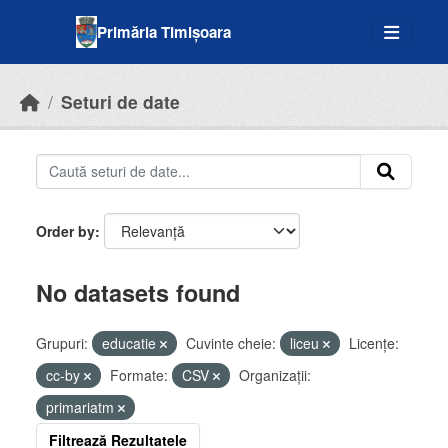
Skip to main content
Primăria Timișoara
Seturi de date
Order by
No datasets found
Grupuri:
educatie
Cuvinte cheie:
liceu
Licenţe:
cc-by
Formate:
CSV
Organizații:
primariatm
Filtrează Rezultatele