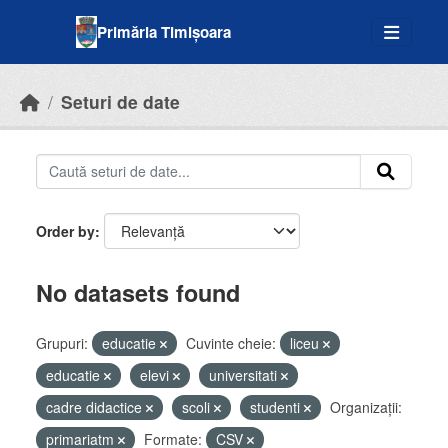
Skip to main content
Primăria Timișoara
Seturi de date
Order by
No datasets found
Grupuri:
educatie
Cuvinte cheie:
liceu
educatie
elevi
universitati
cadre didactice
scoli
studenti
Organizații:
primariatm
Formate:
CSV