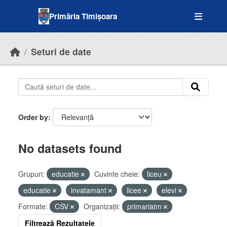
Skip to main content
Primăria Timișoara
Seturi de date
Order by
No datasets found
Grupuri:
educatie
Cuvinte cheie:
liceu
educatie
invatamant
licee
elevi
Formate:
CSV
Organizații:
primariatm
Filtrează Rezultatele