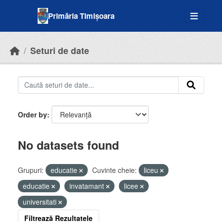
Skip to main content
Primăria Timișoara
Seturi de date
Order by
No datasets found
Grupuri:
educatie
Cuvinte cheie:
liceu
educatie
invatamant
licee
universitati
Filtrează Rezultatele