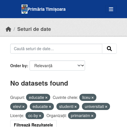
Skip to main content
Primăria Timișoara
Seturi de date
Order by
No datasets found
Grupuri:
educatie
Cuvinte cheie:
liceu
elevi
educatie
studenti
universitati
Licenţe:
cc-by
Organizații:
primariatm
Filtrează Rezultatele