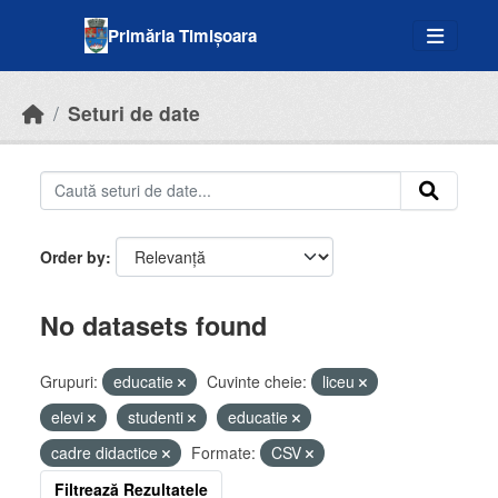
Skip to main content
Primăria Timișoara
Seturi de date
Order by
No datasets found
Grupuri:
educatie
Cuvinte cheie:
liceu
elevi
studenti
educatie
cadre didactice
Formate:
CSV
Filtrează Rezultatele