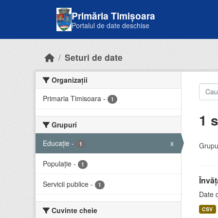
Skip to main content
Primăria Timișoara
Portalul de date deschise
Seturi de date
Organizații
Primaria Timisoara
-
1
1 s
Grupuri
Educație
-
x
1
Grupur
Populație
-
1
Învă
Servicii publice
-
1
Date d
Cuvinte cheie
CSV