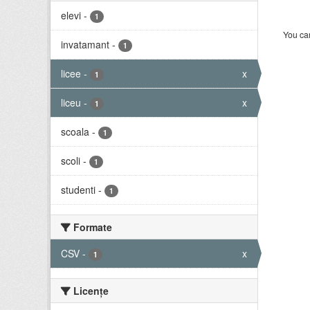
elevi
-
1
You can
invatamant
-
1
licee
-
x
1
liceu
-
x
1
scoala
-
1
scoli
-
1
studenti
-
1
Formate
CSV
-
x
1
Licenţe