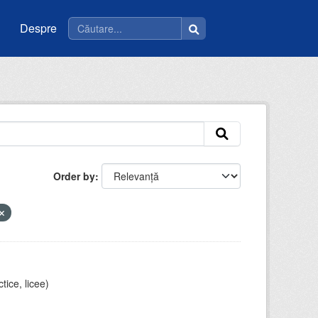
Despre
Order by
tice, licee)