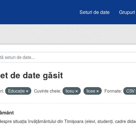
Seturi de date
Grupuri
et de date găsit
i:
Educație
Cuvinte cheie:
liceu
licee
Formate:
CSV
țământ
espre situația învățământului din Timișoara (elevi, studenți, cadre didac