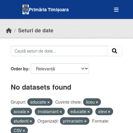
Skip to main content
Primăria Timișoara
Seturi de date
Order by
No datasets found
Grupuri:
educatie
Cuvinte cheie:
liceu
scoala
invatamant
educatie
elevi
studenti
Organizații:
primariatm
Formate:
CSV