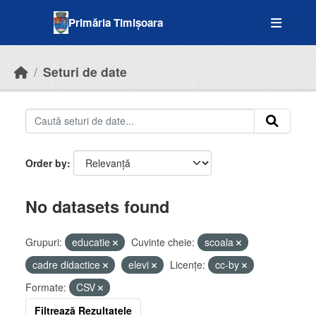
Skip to main content
Primăria Timișoara
Seturi de date
Order by
No datasets found
Grupuri:
educatie
Cuvinte cheie:
scoala
cadre didactice
elevi
Licenţe:
cc-by
Formate:
CSV
Filtrează Rezultatele