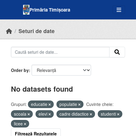
Skip to main content
Primăria Timișoara
Seturi de date
Order by
No datasets found
Grupuri:
educatie
populatie
Cuvinte cheie:
scoala
elevi
cadre didactice
studenti
licee
Filtrează Rezultatele