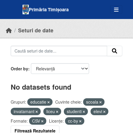
Skip to main content
Primăria Timișoara
Seturi de date
Order by
No datasets found
Grupuri:
educatie
Cuvinte cheie:
scoala
invatamant
liceu
studenti
elevi
Formate:
CSV
Licenţe:
cc-by
Filtrează Rezultatele