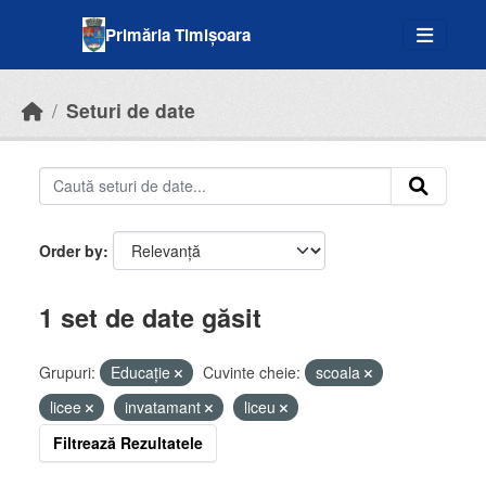
Skip to main content
Primăria Timișoara
Seturi de date
Order by
1 set de date găsit
Grupuri:
Educație
Cuvinte cheie:
scoala
licee
invatamant
liceu
Filtrează Rezultatele