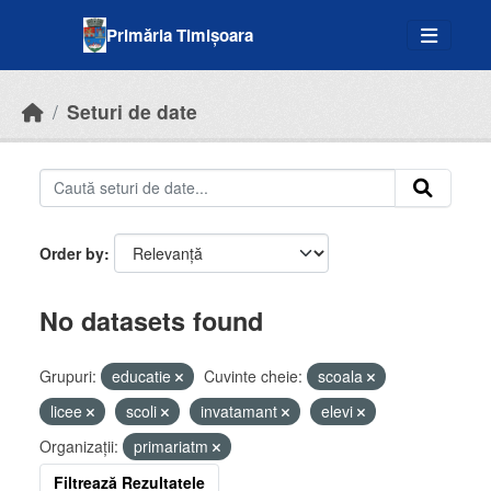
Skip to main content
Primăria Timișoara
Seturi de date
Order by
No datasets found
Grupuri:
educatie
Cuvinte cheie:
scoala
licee
scoli
invatamant
elevi
Organizații:
primariatm
Filtrează Rezultatele