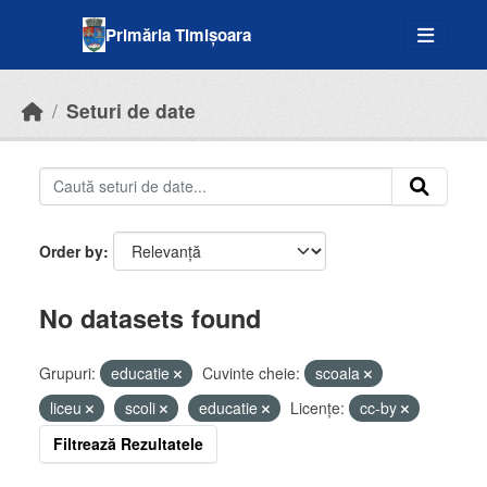
Skip to main content
Primăria Timișoara
Seturi de date
Order by
No datasets found
Grupuri:
educatie
Cuvinte cheie:
scoala
liceu
scoli
educatie
Licenţe:
cc-by
Filtrează Rezultatele