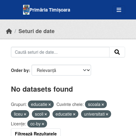
Skip to main content
Primăria Timișoara
Seturi de date
Order by
No datasets found
Grupuri:
educatie
Cuvinte cheie:
scoala
liceu
scoli
educatie
universitati
Licenţe:
cc-by
Filtrează Rezultatele