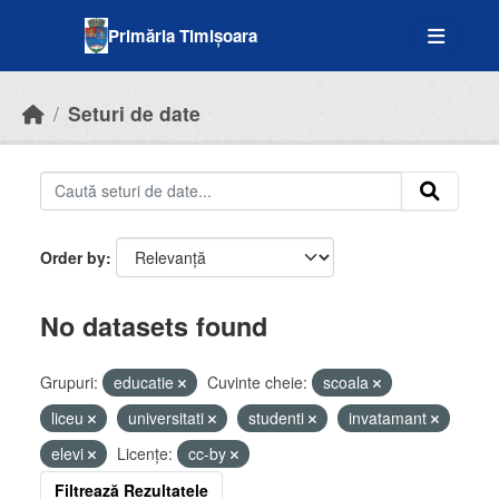
Skip to main content
Primăria Timișoara
Seturi de date
Order by
No datasets found
Grupuri:
educatie
Cuvinte cheie:
scoala
liceu
universitati
studenti
invatamant
elevi
Licenţe:
cc-by
Filtrează Rezultatele