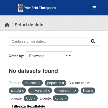
Skip to main content
Primăria Timișoara
Seturi de date
Order by
No datasets found
Grupuri:
educatie
populatie
Cuvinte cheie:
scoala
universitati
invatamant
liceu
Formate:
CSV
Licenţe:
cc-by
Filtrează Rezultatele