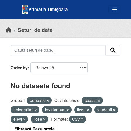
Skip to main content
Primăria Timișoara
Seturi de date
Order by
No datasets found
Grupuri:
educatie
Cuvinte cheie:
scoala
universitati
invatamant
liceu
studenti
elevi
licee
Formate:
CSV
Filtrează Rezultatele