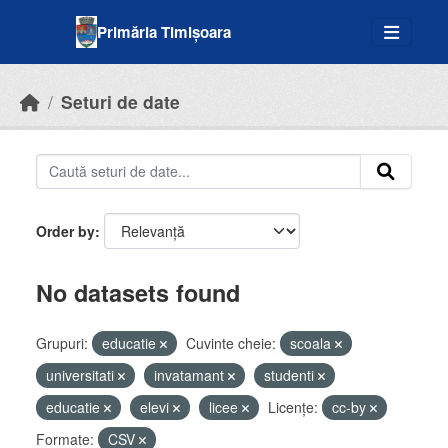
Skip to main content
Primăria Timișoara
Seturi de date
Order by
No datasets found
Grupuri:
educatie
Cuvinte cheie:
scoala
universitati
invatamant
studenti
educatie
elevi
licee
Licenţe:
cc-by
Formate:
CSV