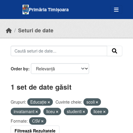
Skip to main content
Primăria Timișoara
Seturi de date
Order by
1 set de date găsit
Grupuri:
Educație
Cuvinte cheie:
scoli
invatamant
liceu
studenti
licee
Formate:
CSV
Filtrează Rezultatele