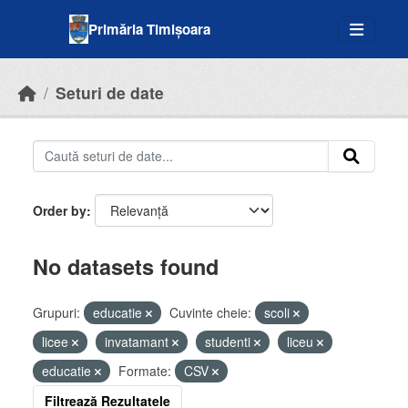
Skip to main content
Primăria Timișoara
Seturi de date
Order by
No datasets found
Grupuri:
educatie
Cuvinte cheie:
scoli
licee
invatamant
studenti
liceu
educatie
Formate:
CSV
Filtrează Rezultatele