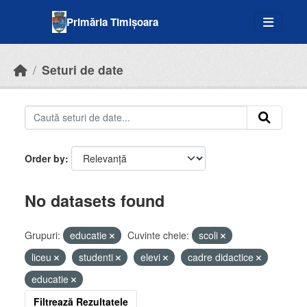
Skip to main content
Primăria Timișoara
Seturi de date
Order by
No datasets found
Grupuri:
educatie
Cuvinte cheie:
scoli
liceu
studenti
elevi
cadre didactice
educatie
Filtrează Rezultatele