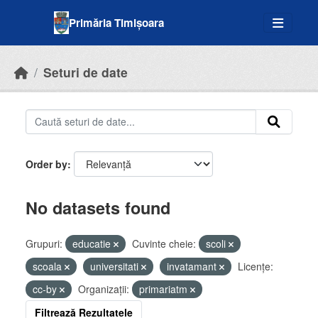
Skip to main content
Primăria Timișoara
Seturi de date
Order by
No datasets found
Grupuri:
educatie
Cuvinte cheie:
scoli
scoala
universitati
invatamant
Licenţe:
cc-by
Organizații:
primariatm
Filtrează Rezultatele