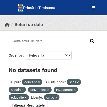
Skip to main content
Primăria Timișoara
Seturi de date
Order by
No datasets found
Grupuri:
educatie
Cuvinte cheie:
scoli
scoala
universitati
invatamant
educatie
Licenţe:
cc-by
Filtrează Rezultatele