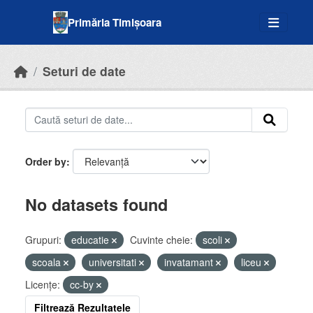
Skip to main content
Primăria Timișoara
Seturi de date
Order by
No datasets found
Grupuri:
educatie
Cuvinte cheie:
scoli
scoala
universitati
invatamant
liceu
Licenţe:
cc-by
Filtrează Rezultatele