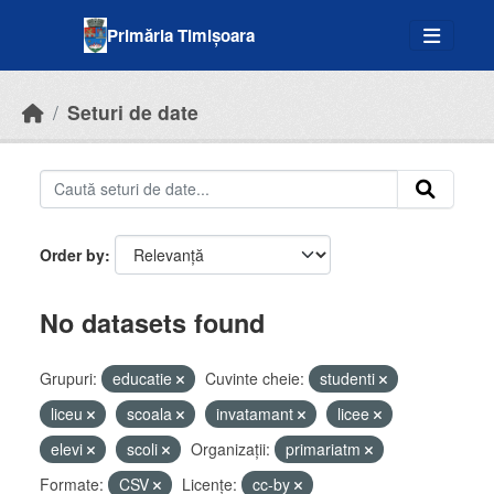
Skip to main content
Primăria Timișoara
Seturi de date
Order by
No datasets found
Grupuri:
educatie
Cuvinte cheie:
studenti
liceu
scoala
invatamant
licee
elevi
scoli
Organizații:
primariatm
Formate:
CSV
Licenţe:
cc-by