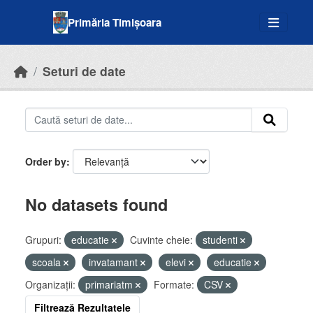
Skip to main content
Primăria Timișoara
Seturi de date
Order by
No datasets found
Grupuri:
educatie
Cuvinte cheie:
studenti
scoala
invatamant
elevi
educatie
Organizații:
primariatm
Formate:
CSV
Filtrează Rezultatele