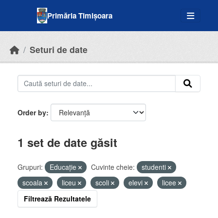
Skip to main content
Primăria Timișoara
Seturi de date
Order by
1 set de date găsit
Grupuri:
Educație
Cuvinte cheie:
studenti
scoala
liceu
scoli
elevi
licee
Filtrează Rezultatele