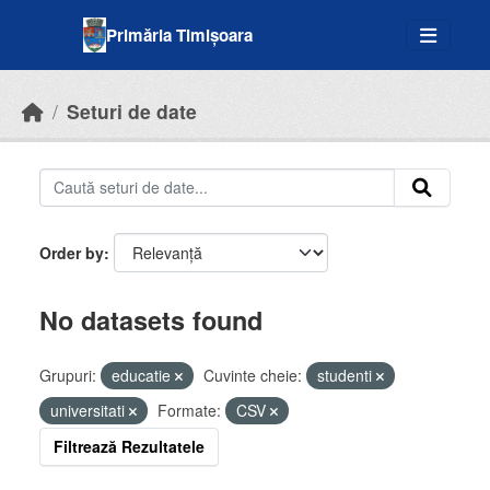
Skip to main content
Primăria Timișoara
Seturi de date
Order by
No datasets found
Grupuri:
educatie
Cuvinte cheie:
studenti
universitati
Formate:
CSV
Filtrează Rezultatele