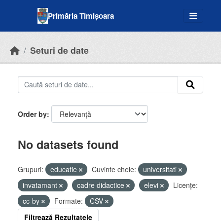
Skip to main content
Primăria Timișoara
Seturi de date
Order by
No datasets found
Grupuri:
educatie
Cuvinte cheie:
universitati
invatamant
cadre didactice
elevi
Licenţe:
cc-by
Formate:
CSV
Filtrează Rezultatele