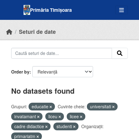
Skip to main content
Primăria Timișoara
Seturi de date
Order by
No datasets found
Grupuri:
educatie
Cuvinte cheie:
universitati
invatamant
liceu
licee
cadre didactice
studenti
Organizații:
primariatm