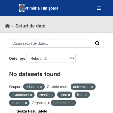
Skip to main content
Primăria Timișoara
Seturi de date
Order by
No datasets found
Grupuri:
educatie
Cuvinte cheie:
universitati
invatamant
scoala
licee
liceu
studenti
Organizații:
primariatm
Filtrează Rezultatele