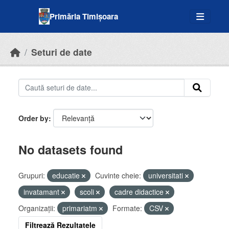
Skip to main content
Primăria Timișoara
Seturi de date
Order by
No datasets found
Grupuri:
educatie
Cuvinte cheie:
universitati
invatamant
scoli
cadre didactice
Organizații:
primariatm
Formate:
CSV
Filtrează Rezultatele